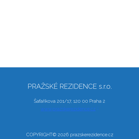
PRAŽSKÉ REZIDENCE s.r.o.
Šafaříkova 201/17, 120 00 Praha 2
www.prazskerezidence.cz
COPYRIGHT© 2026 prazskerezidence.cz