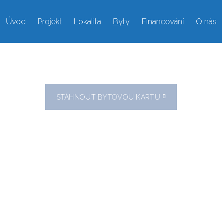
Úvod
Projekt
Lokalita
Byty
Financování
O nás
STÁHNOUT BYTOVOU KARTU