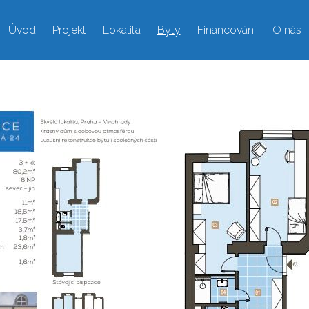
Úvod
Projekt
Lokalita
Byty
Financování
O nás